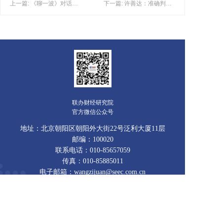
上一篇: 《聊一波》对话国税总局原副局长许善达：共同富裕，关乎每一个中国人
下一篇: 许善达：准确判断中美信息技术差距对我国生产力和国际关系的影响
联办财经研究院
官方微信公众号
地址：北京朝阳区朝阳外大街22号泛利大厦11层
邮编：100020
联系电话：010-85657059
传真：010-85885011
电子邮箱：wangzijuan@seec.com.cn
版权所有©联办财经研究院 All rights reserved
京ICP备16068061号-1
联办财经院SEEC Research Institute