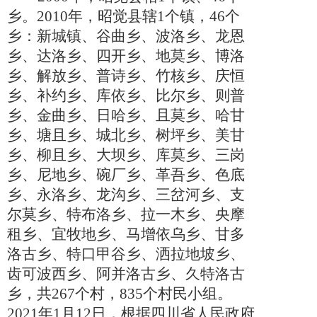
乡。2010年，昭觉县辖1个镇，46个
乡：新城镇、谷曲乡、波洛乡、龙恩
乡、达洛乡、四开乡、地莫乡、博洛
乡、解放乡、普诗乡、竹核乡、庆恒
乡、补约乡、库依乡、比尔乡、则普
乡、金曲乡、日哈乡、且莫乡、哈甘
乡、塘且乡、城北乡、树坪乡、美甘
乡、柳且乡、大坝乡、库莫乡、三岗
乡、尼地乡、碗厂乡、革吾乡、色底
乡、永洛乡、龙沟乡、三岔河乡、支
尔莫乡、特布洛乡、拉一木乡、央摩
租乡、宜牧地乡、马增依乌乡、甘多
洛古乡、特口甲谷乡、洒拉地坡乡、
齿可波西乡、阿并洛古乡、久特洛古
乡，共267个村，835个村民小组。
2021年1月12日，根据四川省人民政府