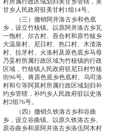
村所属行政区域划归美甘乡管辖，美
甘乡人民政府驻美甘村1组14号。
（三）
撤销阿并洛古乡和色底
乡，设立竹核镇。以原阿并洛古乡瓦
一拖村、尔古村、吾合村和原竹核乡
大温泉村、尼日村、热口村、木渣洛
村、拉牙村、火洛村及原色底乡马母
乃妥村所属行政区域为竹核镇的行政
区域，竹核镇人民政府驻尼日村竹核
街
96号。将原色底乡色底村、乌司洛
村和引等阿莫村所属行政区域划归补
约乡管辖，补约乡人民政府驻以史洛
村2组76号。
（四）
撤销久铁洛古乡和谷曲
乡，设立谷曲镇。以原久铁洛古乡、
原谷曲乡和原阿并洛古乡洛伍阿木村