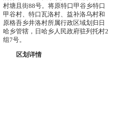
村塘且街
88号。将原特口甲谷乡特口
甲谷村、特口瓦洛村、益补洛乌村和
原格吾乡井洛村所属行政区域划归日
哈乡管辖，日哈乡人民政府驻列托村2
组7号。
区划详情
截至
2023年6月，昭觉县辖11个
镇、9个乡，新城镇、城北镇、竹核
镇、谷曲镇、比尔镇、解放沟镇、三
岔河镇、四开镇、地莫镇、古里镇、
俄尔镇，美甘乡、补约乡、则普乡、
庆恒乡、金曲乡、博洛乡、特布洛
乡、日哈乡、哈甘乡。共有153个行政
村、10个社区，824个农村民小组、20
个居民小组（普诗乡和玛增依乌乡因