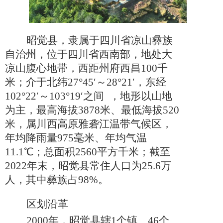
昭觉县，隶属于四川省凉山彝族
自治州，位于四川省西南部，地处大
凉山腹心地带，西距州府西昌
100千
米；介于北纬27°45′～28°21′，东经
102°22′～103°19′之间 ，地形以山地
为主，最高海拔3878米、最低海拔520
米，属川西高原雅砻江温带气候区，
年均降雨量975毫米、年均气温
11.1℃；总面积2560平方千米；截至
2022年末，昭觉县常住人口为25.6万
人，其中彝族占98%
。
区划沿革
2000年，昭觉县辖1个镇、46个