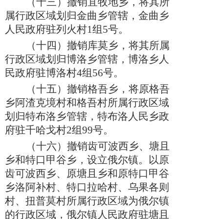
（十三）
撤销宜牧地乡，将其所
属行政区域划归金曲乡管辖，金曲乡
人民政府驻列火村
1组5号。
（十四）
撤销库莫乡，将其所属
行政区域划归博洛乡管辖，博洛乡人
民政府驻博洛村
4组56号。
（十五）
撤销格吾乡，将原格吾
乡阿渣克境村和格吾村所属行政区域
划归特布洛乡管辖，特布洛人民乡政
府驻千哈戈村
2组99号。
（十六）
撤销齿可波西乡、塘且
乡和特口甲谷乡，设立俄尔镇。以原
齿可波西乡、原塘且乡和原特口甲谷
乡洛阿补村、特口拉哈村、乌果各则
村、扭普莫村所属行政区域为俄尔镇
的行政区域，俄尔镇人民政府驻塘且