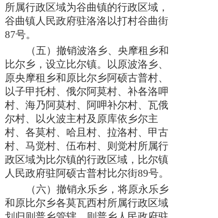
所属行政区域为谷曲镇的行政区域，
谷曲镇人民政府驻洛洛以打村谷曲街
87号。
（五）
撤销波洛乡、央摩租乡和
比尔乡，设立比尔镇。以原波洛乡、
原央摩租乡和原比尔乡阿硕古普村、
以子甲托村、俄尔阿莫村、补各洛呷
村、海乃阿莫村、阿呷补尔村、瓦俄
尔村、以火波主村及原库依乡尔主
村、各莫村、哈且村、拉洛村、甲古
村、马觉村、伍布村、则觉村所属行
政区域为比尔镇的行政区域，比尔镇
人民政府驻阿硕古普村比尔街
89号。
（六）
撤销永乐乡，将原永乐乡
和原比尔乡各莫瓦西村所属行政区域
划归则普乡管辖，则普乡人民政府驻