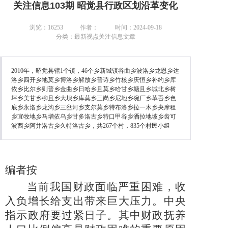
关注信息103期 昭觉县行政区划沿革变化
浏览：16253
作者：
时间：2024-09-18
分类：最新视点关注信息文章
2010年，昭觉县辖1个镇，46个乡新城镇谷曲乡波洛乡龙恩乡达
洛乡四开乡地莫乡博洛乡解放乡普诗乡竹核乡庆恒乡补约乡库
依乡比尔乡则普乡金曲乡日哈乡且莫乡哈甘乡塘且乡城北乡树
坪乡美甘乡柳且乡大坝乡库莫乡三岗乡尼地乡碗厂乡革吾乡色
底乡永洛乡龙沟乡三岔河乡支尔莫乡特布洛乡拉一木乡央摩租
乡宜牧地乡马增依乌乡甘多洛古乡特口甲谷乡洒拉地坡乡齿可
波西乡阿并洛古乡久特洛古乡，共267个村，835个村民小组
编者按
当前我国财政面临严重困难，收
入负增长给支出带来巨大压力。中央
指示政府要过紧日子。其中财政抚养