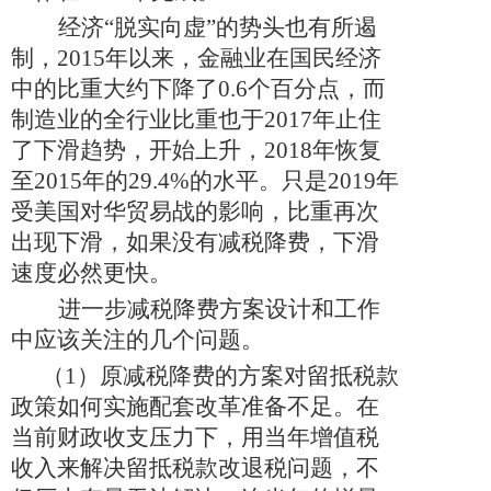
经济“脱实向虚”的势头也有所遏
制，
2015
年以来，金融业在国民经济
中的比重大约下降了
0.6
个百分点，而
制造业的全行业比重也于
2017
年止住
了下滑趋势，开始上升，
2018
年恢复
至
2015
年的
29.4%
的水平。只是
2019
年
受美国对华贸易战的影响，比重再次
出现下滑，如果没有减税降费，下滑
速度必然更快。
进一步减税降费方案设计和工作
中应该关注的几个问题。
（
1
）原减税降费的方案对留抵税款
政策如何实施配套改革准备不足。在
当前财政收支压力下，用当年增值税
收入来解决留抵税款改退税问题，不