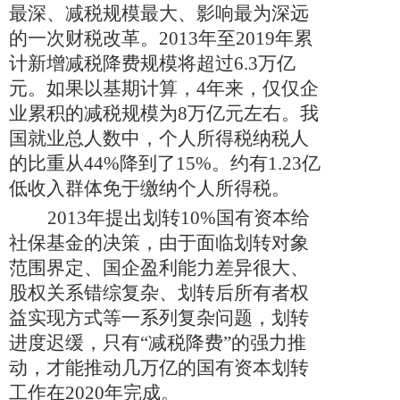
最深、减税规模最大、影响最为深远
的一次财税改革。
2013
年至
2019
年累
计新增减税降费规模将超过
6.3
万亿
元。如果以基期计算，
4
年来，仅仅企
业累积的减税规模为
8
万亿元左右。我
国就业总人数中，个人所得税纳税人
的比重从
44%
降到了
15%
。约有
1.23
亿
低收入群体免于缴纳个人所得税。
2013
年提出划转
10%
国有资本给
社保基金的决策，由于面临划转对象
范围界定、国企盈利能力差异很大、
股权关系错综复杂、划转后所有者权
益实现方式等一系列复杂问题，划转
进度迟缓，只有“减税降费”的强力推
动，才能推动几万亿的国有资本划转
工作在
2020
年完成。