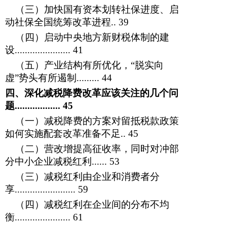
（三）加快国有资本划转社保进度、启
动社保全国统筹改革进程..
39
（四）启动中央地方新财税体制的建
设......................
41
（五）产业结构有所优化，“脱实向
虚”势头有所遏制.........
44
四、深化减税降费改革应该关注的几个问
题..................
45
（一）
减税降费的方案对留抵税款政策
如何实施配套改革准备不足
..
45
（二）营改增提高征收率，同时对冲部
分中小企业减税红利......
53
（三）减税红利由企业和消费者分
享........................
59
（四）减税红利在企业间的分布不均
衡......................
61