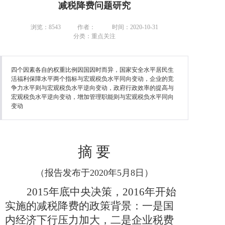
减税降费问题研究
浏览：8543
作者：
时间：2020-10-31
分类：重点关注
四个因素各自的权重比例因国因时而异，国家安全水平居民生
活福利保障水平两个指标与宏观税负水平同向变动，企业的竞
争力水平则与宏观税负水平逆向变动，政府行政效率的提高与
宏观税负水平逆向变动，增加管理职能则与宏观税负水平同向
变动
摘
要
（报告发布于2020年5月8日）
2015
年底中央决策，
2016
年开始
实施的减税降费的政策背景：一是国
内经济下行压力加大，二是企业税费