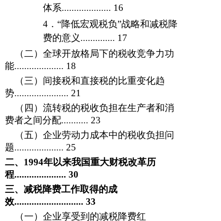
体系....................
16
4
．
“降低宏观税负”战略和减税降
费的意义..............
17
（二）全球开放格局下的税收竞争力功
能....................
18
（三）间接税和直接税的比重变化趋
势......................
21
（四）流转税的税收负担在生产者和消
费者之间分配...........
23
（五）企业劳动力成本中的税收负担问
题....................
25
二、1994
年以来我国重大财税改革历
程.....................
30
三、减税降费工作取得的成
效............................
33
（一）企业享受到的减税降费红