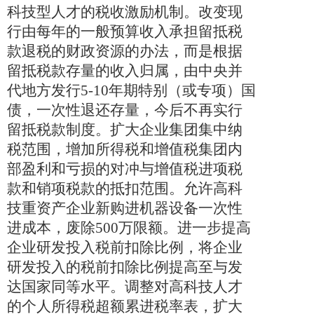
科技型人才的税收激励机制。改变现
行由每年的一般预算收入承担留抵税
款退税的财政资源的办法，而是根据
留抵税款存量的收入归属，由中央并
代地方发行
5-10
年期特别（或专项）国
债，一次性退还存量，今后不再实行
留抵税款制度。扩大企业集团集中纳
税范围，增加所得税和增值税集团内
部盈利和亏损的对冲与增值税进项税
款和销项税款的抵扣范围。允许高科
技重资产企业新购进机器设备一次性
进成本，废除
500
万限额。进一步提高
企业研发投入税前扣除比例，将企业
研发投入的税前扣除比例提高至与发
达国家同等水平。调整对高科技人才
的个人所得税超额累进税率表，扩大