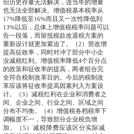
但历史存量无法解决，连当年的增量
也无法全部解决。增值税基本税率从
17%
降低至
16%
而且又一次性降低到
13%
以后，总体上增值税税率问题可以
告一段落，而留抵税款改退税方案的
重新设计就更加紧迫了。（
2
）营改增
提高征收率，同时对冲了部分中小企
业减税红利。增值税率降低
4
个百分点
的政策和征收率的提高，两者组合完
全符合税制改革目的。今后的税制改
革应该将征收率提高因素列入方案设
计。（
3
）减税红利在企业和消费者之
间、企业之间、行业之间、区域之间
分布不均衡。（
4
）增值税各档税率下
调幅度不一，导致部分企业税负增
加。（
5
）减税降费应该区分实际减