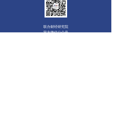
联办财经研究院
官方微信公众号
地址：北京朝阳区朝阳外大街22号泛利大厦11层
邮编：100020
联系电话：010-85657059
传真：010-85885011
电子邮箱：wangzijuan@seec.com.cn
版权所有©联办财经研究院 All rights reserved
京ICP备16068061号-1
联办财经院SEEC Research Institute
联办传媒
和讯网
财经网
证券网