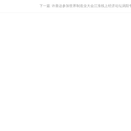
下一篇: 许善达参加世界制造业大会江淮线上经济论坛涡阳